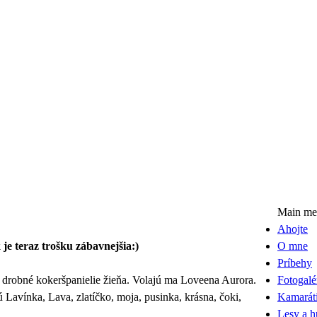
Main me
Ahojte
 je teraz trošku zábavnejšia:)
O mne
Príbehy
robné kokeršpanielie žieňa.
Volajú ma Loveena Aurora.
Fotogalé
 Laví­nka, Lava, zlatíčko, moja, pusinka, krásna, čoki,
Kamaráti
Lesy a 