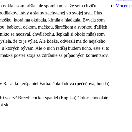
odkiaľ som prišla, ale spomí­nam si, že som chvíľu
Mocem s
dliakov, trávy a slamy zachytenej vo svojej srsti. Plus
mošku, ktorá ma okúpala, kŕmila a hladkala. Bývala som
 babkou, ockom, mačkou, škrečkom a svorkou ďalší­ch
 nikto sa neozval, chválabohu, šepkali si okolo mňa) som
yslela, že to je výlet. Ale kdeže, odviezli ma do nejakého
y, u ktorých bývam. Ale o nich radšej budem ticho, ešte si to
 a mäkká posteľ stoja za zdržanie sa prípadných komentárov,
Rasa: kokeršpaniel Farba: čokoládová (pečeňová, hnedá)
 years? Breed: cocker spaniel (English) Color: chocolate
ot sk