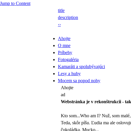
Jump to Content
title
description
‹
›
Ahojte
O mne
Príbehy
Fotogaléria
Kamaráti a spolubývajúci
Lesy a huby
Mocem sa popod nohy
Ahojte
ad
Webstránka je v rekonštrukcii - tak
Kto som...Who am I? Nuž, som malé, d
Teda, skôr píšu. Ľudia ma ale oslovujú
čokoládka, Mucko...