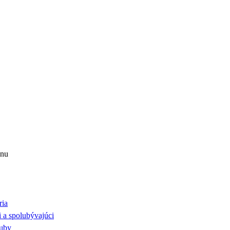
nu
ria
 a spolubývajúci
huby