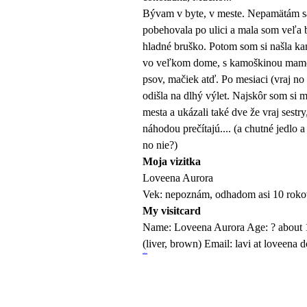
Bývam v byte, v meste. Nepamätám sa 
pobehovala po ulici a mala som veľa bo
hladné bruško. Potom som si našla ka
vo veľkom dome, s kamoškinou mamou,
psov, mačiek atď. Po mesiaci (vraj no
odišla na dlhý výlet. Najskôr som si m
mesta a ukázali také dve že vraj sestr
náhodou prečí­tajú.... (a chutné jedlo
no nie?)
Moja vizitka
Loveena Aurora
Vek: nepoznám, odhadom asi 10 rokov 
My visitcard
Name: Loveena Aurora Age: ? about 10
(liver, brown) Email: lavi at loveena d
русские сериалы